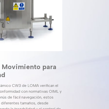
n Movimiento para
ad
námico CW3 de LOMA verifican el
 conformidad con normativas OIML y
menús de fácil navegación, estos
 diferentes tamaños, desde
ando la trazabilidad y el control de